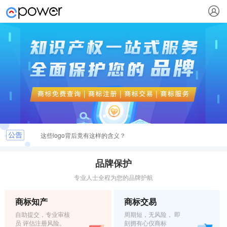
这些logo背后竟有这样的含义？
最新商标文件送达公告
品牌保护
专业人士全程为您的品牌护航
恭喜您取得商标注册证书，请及时领取
商标知产
商标交易
关于.INFO & .MOBI实名认证的重要通知
自助提交，专业审核
周期短，无风险， 即
员 评估注册风险。
刻拥有心仪商标
弘扬社会正能量，杜绝域名不良应用倡议